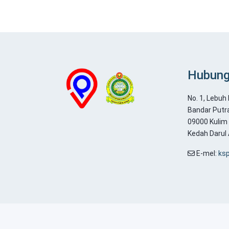
Hubung
No. 1, Lebuh
Bandar Putr
09000 Kulim
Kedah Darul
E-mel:
ks