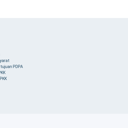
i
yarat
etujuan PDPA
PKK
MPKK