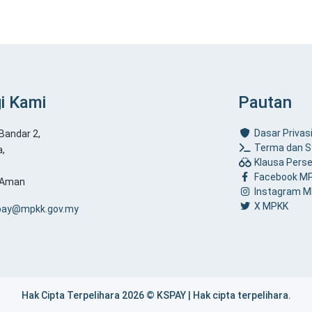
i Kami
Pautan
Dasar Privas
 Bandar 2,
Terma dan S
a,
Klausa Pers
Facebook M
 Aman
Instagram 
X MPKK
pay@mpkk.gov.my
Hak Cipta Terpelihara 2026 © KSPAY | Hak cipta terpelihara.